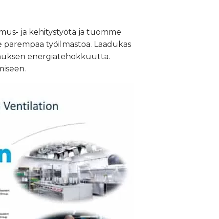
kimus- ja kehitystyötä ja tuomme
lle parempaa työilmastoa. Laadukas
ennuksen energiatehokkuutta.
miseen.