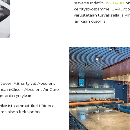
rasvansuodatin
on
UV-TURBO
kehitystyöstämme. UV-Turbo
varustetaan turvallisella ja ym
lainkaan otsonia!
Jeven AB siirtyivät Absolent
ainvälisen Absolent Air Care
entin yrityksiin.
laisista ammattikeittiöiden
omalaisen keksinnön,