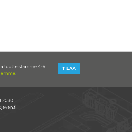
toja tuotteistamme 4-6
TILAA
eseemme
.
1 2030
jeven.fi