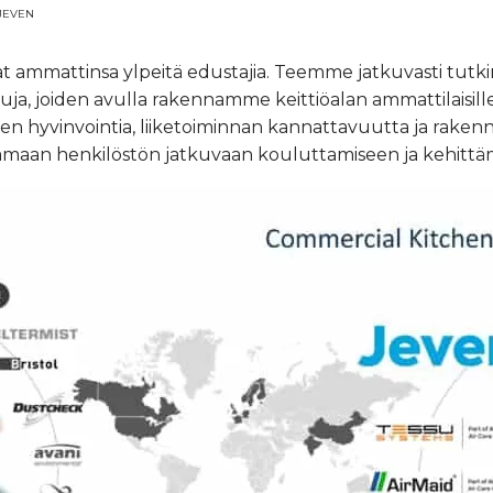
JEVEN
ovat ammattinsa ylpeitä edustajia. Teemme jatkuvasti tut
aisuja, joiden avulla rakennamme keittiöalan ammattilaisi
iden hyvinvointia, liiketoiminnan kannattavuutta ja rak
amaan henkilöstön jatkuvaan kouluttamiseen ja kehittä