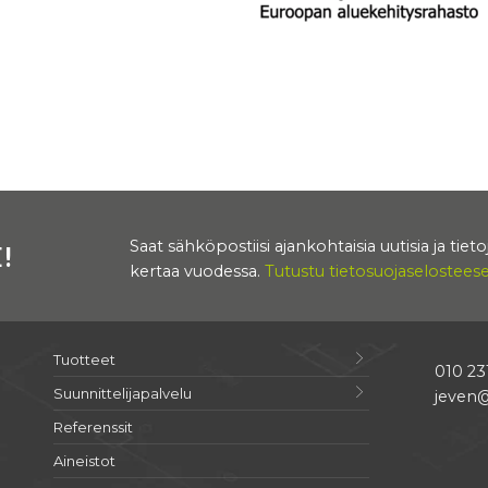
Saat sähköpostiisi ajankohtaisia uutisia ja tie
!
kertaa vuodessa.
Tutustu tietosuojaseloste
Tuotteet
010 23
Suunnittelijapalvelu
jeven@
Referenssit
Aineistot