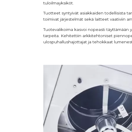
tuloilmayksiköt.
Tuotteet syntyivät asiakkaiden todellisista t
toimivat järjestelmät sekä laitteet vaativiin am
Tuotevalikoima kasvoi nopeasti täyttämään 
tarpeita. Kehitettiin arkkitehtoniset pienno
ulospuhallushajottajat ja tehokkaat lumenest