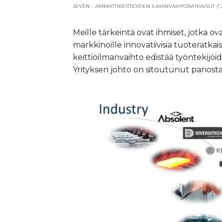
JEVEN – AMMATTIKEITTIÖIDEN ILMANVAIHTORATKAISUT
/
Meille tärkeintä ovat ihmiset, jotka 
markkinoille innovatiivisia tuoteratk
keittiöilmanvaihto edistää työntekijö
Yrityksen johto on sitoutunut panost