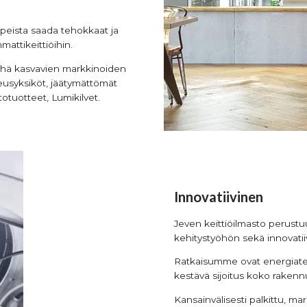
arpeista saada tehokkaat ja
mattikeittiöihin.
yhä kasvavien markkinoiden
peusyksiköt, jäätymättömät
otuotteet, Lumikilvet.
Innovatiivinen
Jeven keittiöilmasto perustuu
kehitystyöhön sekä innovatiivi
Ratkaisumme ovat energiateho
kestävä sijoitus koko rakenn
Kansainvälisesti palkittu, m