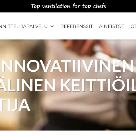
NITTELIJAPALVELU
REFERENSSIT
AINEISTOT
O
INNOVATIIVINEN
LINEN KEITTIÖ
IJA