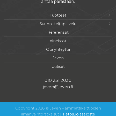
antaa parastaan.
Tuotteet
Suunnittelijapalvelu
Referenssit
Aineistot
Ota yhteyttä
Jeven
Uutiset
010 231 2030
jeven@jeven.fi
Copyright 2026 © Jeven – ammattikeittiöiden
ilmanvaihtoratkaisut |
Tietosuojaseloste