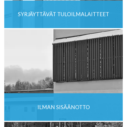
SYRJÄYTTÄVÄT TULOILMALAITTEET
ILMAN SISÄÄNOTTO