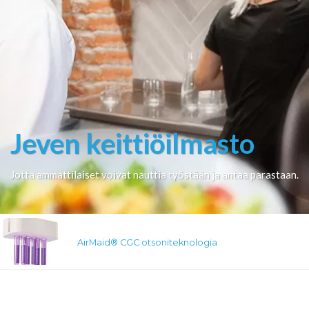
Jeven keittiöilmasto
Jotta ammattilaiset voivat nauttia työstään ja antaa parastaan.
AirMaid® CGC otsoniteknologia