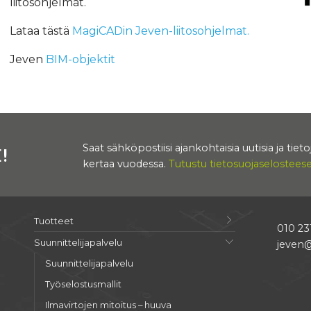
liitosohjelmat.
Lataa tästä
MagiCADin Jeven-liitosohjelmat.
Jeven
BIM-objektit
Saat sähköpostiisi ajankohtaisia uutisia ja tie
!
kertaa vuodessa.
Tutustu tietosuojaseloste
Tuotteet
010 23
Suunnittelijapalvelu
jeven@
Suunnittelijapalvelu
Työselostusmallit
Ilmavirtojen mitoitus – huuva