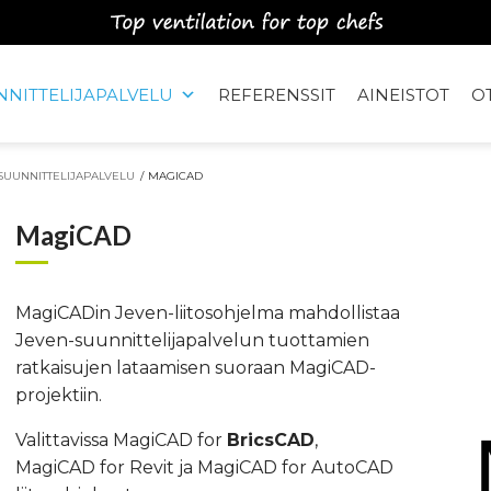
NITTELIJAPALVELU
REFERENSSIT
AINEISTOT
O
SUUNNITTELIJAPALVELU
/
MAGICAD
MagiCAD
MagiCADin Jeven-liitosohjelma mahdollistaa
Jeven-suunnittelijapalvelun tuottamien
ratkaisujen lataamisen suoraan MagiCAD-
projektiin.
Valittavissa MagiCAD for
BricsCAD
,
MagiCAD for Revit ja MagiCAD for AutoCAD