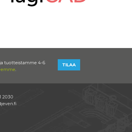
toja tuotteistamme 4-6
TILAA
eseemme
.
1 2030
jeven.fi