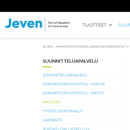
Siirry
sisältöön
TUOTTEET
SUUN
Jeven
JEVEN – AMMATTIKEITTIÖIDEN ILMANVAIHTORATKAISUT
/
SUUNNITTELIJAPALVELU
SUUNNITTELIJAPALVELU
ILMAVIRTOJEN MITOITUS – HUUVA
ILMAVIRTOJEN MITOITUS – KATTO
MAGICAD
TYÖSELOSTUSMALLIT
CADMATIC
JEVEN FLOW -SOVELLUS