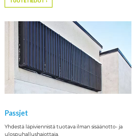
TUOTETIEDOT ›
Passjet
Yhdestä läpiviennistä tuotava ilman sisäänotto- ja
ulospuhallushajottaja.