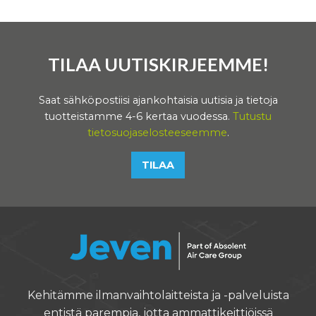
TILAA UUTISKIRJEEMME!
Saat sähköpostiisi ajankohtaisia uutisia ja tietoja
tuotteistamme 4-6 kertaa vuodessa.
Tutustu
tietosuojaselosteeseemme
.
TILAA
Kehitämme ilmanvaihtolaitteista ja -palveluista
entistä parempia, jotta ammattikeittiöissä