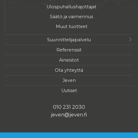
Ulospuhallushajottajat
Säätö ja vaimennus
Muut tuotteet
Suunnittelijapalvelu
Referenssit
Aineistot
Ota yhteyttä
Jeven
Uutiset
010 231 2030
jeven@jeven.fi