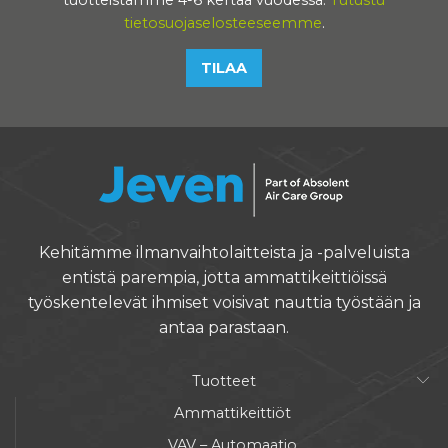
tietosuojaselosteeseemme
.
TILAA
Kehitämme ilmanvaihtolaitteista ja -palveluista
entistä parempia, jotta ammattikeittiöissä
työskentelevät ihmiset voisivat nauttia työstään ja
antaa parastaan.
Tuotteet
Ammattikeittiöt
VAV – Automaatio