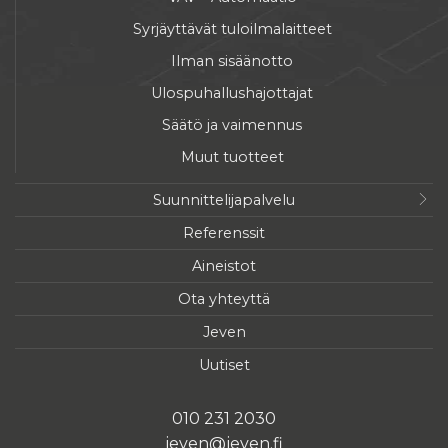
Syrjäyttävät tuloilmalaitteet
Ilman sisäänotto
Ulospuhallushajottajat
Säätö ja vaimennus
Muut tuotteet
Suunnittelijapalvelu
Referenssit
Aineistot
Ota yhteyttä
Jeven
Uutiset
010 231 2030
jeven@jeven.fi