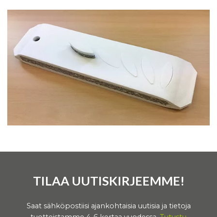
TILAA UUTISKIRJEEMME!
Saat sähköpostiisi ajankohtaisia uutisia ja tietoja
tuotteistamme 4-6 kertaa vuodessa.
Tutustu