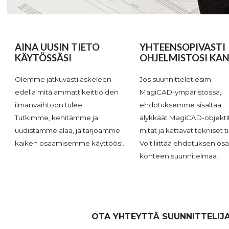
AINA UUSIN TIETO
YHTEENSOPIVASTI
KÄYTÖSSÄSI
OHJELMISTOSI KA
Olemme jatkuvasti askeleen
Jos suunnittelet esim.
edellä mitä ammattikeittiöiden
MagiCAD-ympäristössä,
ilmanvaihtoon tulee.
ehdotuksemme sisältää
Tutkimme, kehitämme ja
älykkäät MagiCAD-objektit
uudistamme alaa, ja tarjoamme
mitat ja kattavat tekniset t
kaiken osaamisemme käyttöösi.
Voit liittää ehdotuksen osa
kohteen suunnitelmaa.
OTA YHTEYTTÄ SUUNNITTELIJ