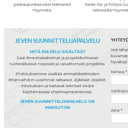
pääkaupunkiseudun teknisestä
Keski-,Itä- ja Pohjois
myynnistä.
teknisestä myynnis
YHTEY
JEVEN SUUNNITTELIJAPALVELU
Voit läh
MITÄ PALVELU SISÄLTÄÄ?
kuvamate
Saat ilmavirtalaskelmat ja projektikohtaiset
hyväksy
tuoteratkaisut nopeasti ja vaivattomasti projektiisi.
Nimesi *
Ehdotuksemme sisältää ammattikeittiöiden
ilmanvaihdon uusimmat ratkaisut, älykkäät objektit,
mitoituksen ja kattavat tekniset tiedot
Sähköpos
käyttämässäsi ohjelmaympäristössä.
JEVEN SUUNNITTELIJAPALVELU ON
MAKSUTON
Aihe *