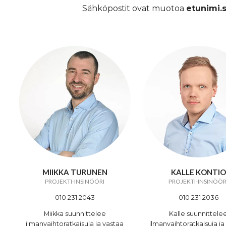
Sähköpostit ovat muotoa
etunimi.
MIIKKA TURUNEN
KALLE KONTIO
PROJEKTI-INSINÖÖRI
PROJEKTI-INSINÖÖR
010 231 2043
010 231 2036
Miikka suunnittelee
Kalle suunnittele
ilmanvaihtoratkaisuja ja vastaa
ilmanvaihtoratkaisuja ja