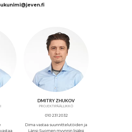
sukunimi@jeven.fi
DMITRY ZHUKOV
I
PROJEKTIPÄÄLLIKKÖ
010 231 2032
e
Dima vastaa suunnittelutöiden ja
 vastaa
Länsi-Suomen myynnin lisäksi