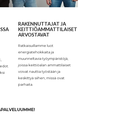
RAKENNUTTAJAT JA
NSSA
KEITTIÖAMMATTILAISET
ARVOSTAVAT
Ratkaisuillamme luot
energiatehokkaita ja
muunneltavia työympäristöjä,
,
joissa keittiöalan ammattilaiset
iedot.
voivat nauttia työstään ja
ksi
keskittyä siihen, missä ovat
parhaita.
APALVELUUMME!