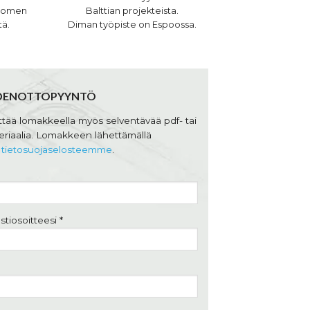
-Suomen
Balttian projekteista.
tä.
Diman työpiste on Espoossa.
DENOTTOPYYNTÖ
ettää lomakkeella myös selventävää pdf- tai
riaalia. Lomakkeen lähettämällä
t
tietosuojaselosteemme
.
tiosoitteesi *