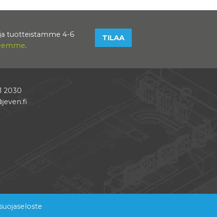
toja tuotteistamme 4-6
TILAA
eseemme
.
1 2030
jeven.fi
suojaseloste