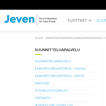
Siirry
sisältöön
TUOTTEET
SUUN
Jeven
JEVEN – AMMATTIKEITTIÖIDEN ILMANVAIHTORATKAISUT
/
SUUNNITTELIJAPALVELU
SUUNNITTELIJAPALVELU
ILMAVIRTOJEN MITOITUS – HUUVA
ILMAVIRTOJEN MITOITUS – KATTO
MAGICAD
TYÖSELOSTUSMALLIT
CADMATIC
JEVEN FLOW -SOVELLUS