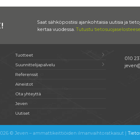
Saat sähköpostiisi ajankohtaisia uutisia ja tie
!
kertaa vuodessa.
Tutustu tietosuojaseloste
Tuotteet
010 23
Suunnittelijapalvelu
jeven@
Referenssit
Aineistot
Ota yhteyttä
Jeven
Uutiset
026 © Jeven – ammattikeittiöiden ilmanvaihtoratkaisut |
Tieto