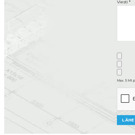
Viesti *
Max. 5 Mt p