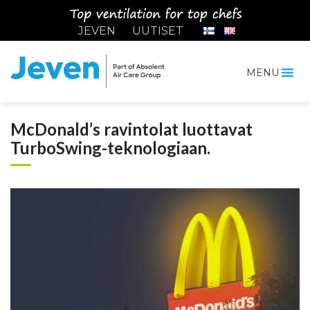
Siirry
sisältöön
JEVEN
UUTISET
MENU
Jeven
McDonald’s ravintolat luottavat
TurboSwing-teknologiaan.