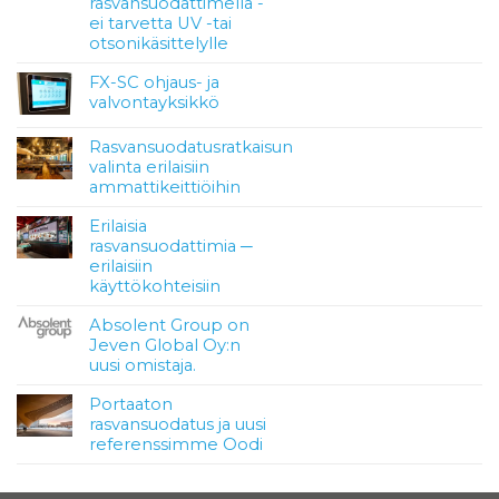
rasvansuodattimella -
ei tarvetta UV -tai
otsonikäsittelylle
FX-SC ohjaus- ja
valvontayksikkö
Rasvansuodatusratkaisun
valinta erilaisiin
ammattikeittiöihin
Erilaisia
rasvansuodattimia ─
erilaisiin
käyttökohteisiin
Absolent Group on
Jeven Global Oy:n
uusi omistaja.
Portaaton
rasvansuodatus ja uusi
referenssimme Oodi