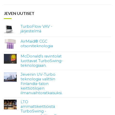
JEVEN UUTISET
TurboFlow VAV -
järjestelmä
AirMaid® CGC
otsoniteknologia
McDonald’s ravintolat
luottavat TurboSwing-
teknologiaan.
Jevenin UV-Turbo
teknologia valittiin
Finlandia-talon
keittiötilojen
ilmanvaihtoratkaisuksi.
LTO
ammattikeittiöistä
TurboSwing -