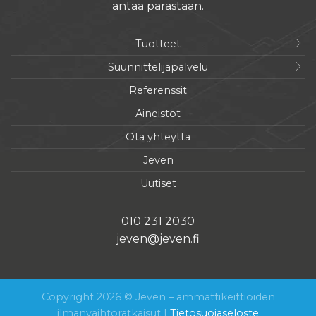
antaa parastaan.
Tuotteet
Suunnittelijapalvelu
Referenssit
Aineistot
Ota yhteyttä
Jeven
Uutiset
010 231 2030
jeven@jeven.fi
Copyright 2026 © Jeven – ammattikeittiöiden
ilmanvaihtoratkaisut |
Tietosuojaseloste