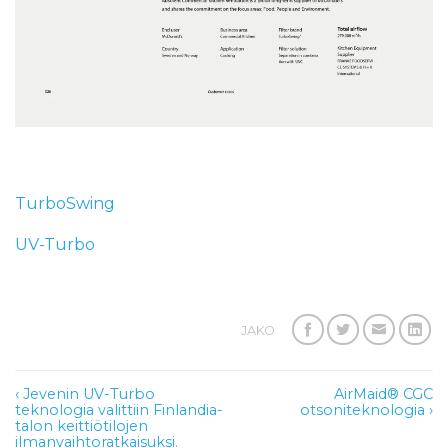
TurboSwing
UV-Turbo
JAKO
Artikkelien
‹ Jevenin UV-Turbo
AirMaid® CGC
selaus
teknologia valittiin Finlandia-
otsoniteknologia ›
talon keittiötilojen
ilmanvaihtoratkaisuksi.